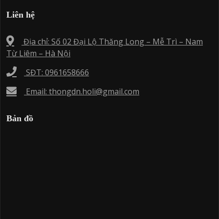
Liên hệ
Địa chỉ: Số 02 Đại Lộ Thăng Long – Mễ Trì – Nam
Từ Liêm – Hà Nội
SĐT: 0961658666
Email: thongdn.holi@gmail.com
Bản đồ