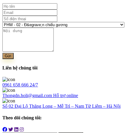
Gửi
Liên hệ chúng tôi
0961 658 666
24/7
Thongdn.holi@gmail.com
Hỗ trợ online
Số 02 Đại Lộ Thăng Long – Mễ Trì – Nam Từ Liêm – Hà Nội
Theo dõi chúng tôi: