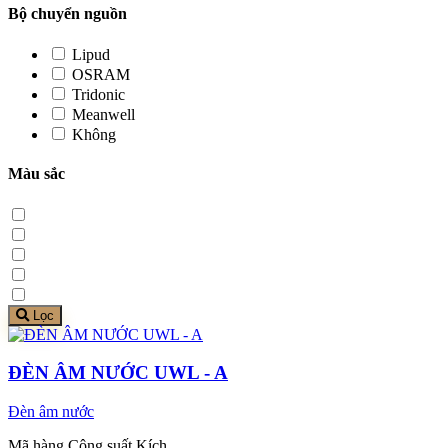
Bộ chuyển nguồn
Lipud
OSRAM
Tridonic
Meanwell
Không
Màu sắc
Lọc
ĐÈN ÂM NƯỚC UWL - A
Đèn âm nước
Mã hàng Công suất Kích...