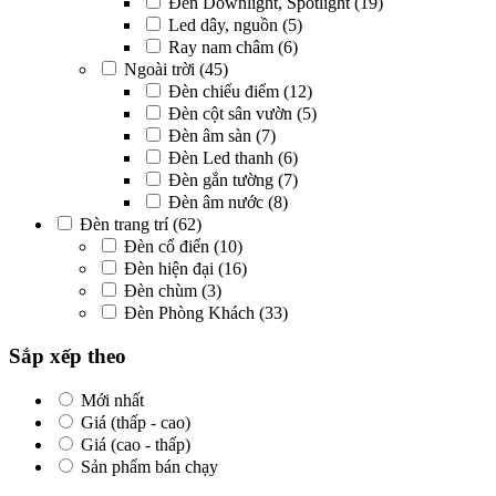
Đèn Downlight, Spotlight
(19)
Led dây, nguồn
(5)
Ray nam châm
(6)
Ngoài trời
(45)
Đèn chiếu điểm
(12)
Đèn cột sân vườn
(5)
Đèn âm sàn
(7)
Đèn Led thanh
(6)
Đèn gắn tường
(7)
Đèn âm nước
(8)
Đèn trang trí
(62)
Đèn cổ điển
(10)
Đèn hiện đại
(16)
Đèn chùm
(3)
Đèn Phòng Khách
(33)
Sắp xếp theo
Mới nhất
Giá (thấp - cao)
Giá (cao - thấp)
Sản phẩm bán chạy