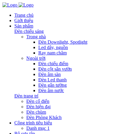
Trang chủ
Giới thiệu
Sản phẩm
Đèn chiếu sáng
Trong nhà
Đèn Downlight, Spotlight
Led dây, nguồn
Ray nam châm
Ngoài trời
Đèn chiếu điểm
Đèn cột sân vườn
Đèn âm sàn
Đèn Led thanh
Đèn gắn tường
Đèn âm nước
Đèn trang trí
Đèn cổ điển
Đèn hiện đại
Đèn chùm
Đèn Phòng Khách
Công trình tiêu biểu
Danh mục 1
Bộ sưu tập