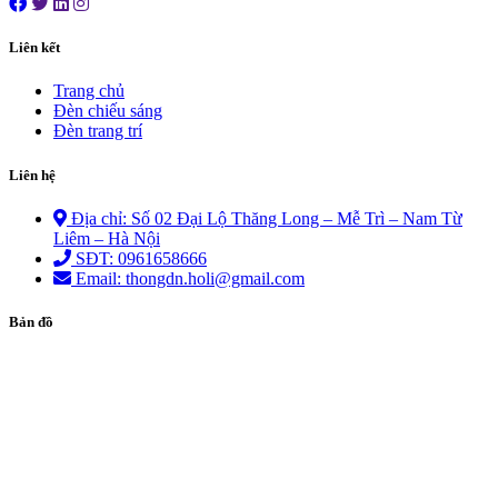
Liên kết
Trang chủ
Đèn chiếu sáng
Đèn trang trí
Liên hệ
Địa chỉ: Số 02 Đại Lộ Thăng Long – Mễ Trì – Nam Từ
Liêm – Hà Nội
SĐT: 0961658666
Email: thongdn.holi@gmail.com
Bản đồ