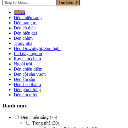
Tìm kiếm
Tất cả
Đèn chiếu sáng
Đèn trang trí
Đèn cổ điển
Đèn hiện đại
Đèn chùm
Trong nhà
Đèn Downlight, Spotlight
Led dây, nguồn
Ray nam châm
Ngoài trời
Đèn chiếu điểm
Đèn cột sân vườn
Đèn âm sàn
Đèn Led thanh
Đèn gắn tường
Đèn âm nước
Danh mục
Đèn chiếu sáng
(75)
Trong nhà
(30)