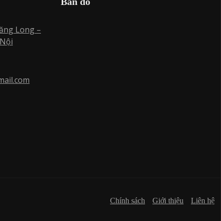
Bản đồ
hăng Long –
 Nội
mail.com
Chính sách
Giới thiệu
Liên hệ