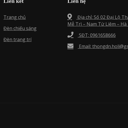
Liên kết
Liên hệ
Trang chủ
Địa chỉ: Số 02 Đại Lộ T
Mễ Trì – Nam Từ Liêm – Hà
Đèn chiếu sáng
SĐT: 0961658666
Đèn trang trí
Email: thongdn.holi@g