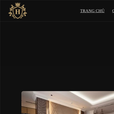
TRANG CHỦ
Đèn chiếu sáng
Đèn 
Trong nhà
Đèn 
Đèn Downlight, Spotlight
Đèn 
Led dây, nguồn
Đèn
Ray nam châm
Đè
Ngoài trời
Đèn chiếu điểm
Đèn cột sân vườn
Đèn âm sàn
Đèn Led thanh
Đèn gắn tường
Đèn âm nước