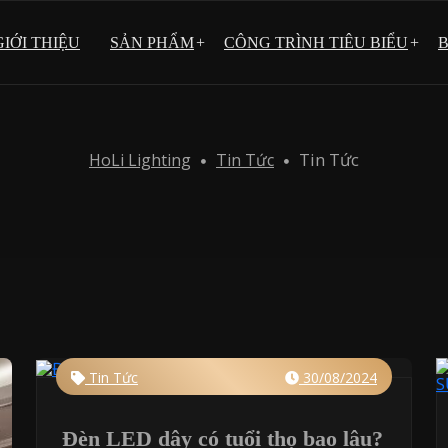
GIỚI THIỆU
SẢN PHẨM
CÔNG TRÌNH TIÊU BIỂU
B
trang trí
Danh mục 1
Tin Tức
HoLi Lighting
Tin Tức
cổ điển
hiện đại
 chùm
n Phòng Khách
Tin Tức
30/08/2024
Đèn LED dây có tuổi thọ bao lâu?