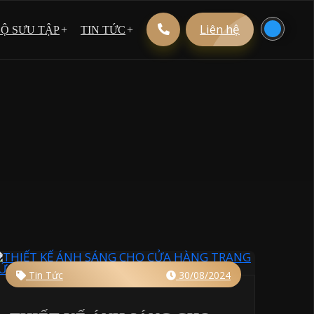
Liên hệ
Ộ SƯU TẬP
TIN TỨC
Đèn chiếu sáng
Mẹo hay
Phong cách thiên nhiên
Tin Tức
Phong cách Hiện đại
Tuyển dụng
Tin Tức
30/08/2024