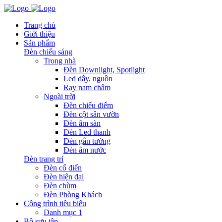
Trang chủ
Giới thiệu
Sản phẩm
Đèn chiếu sáng
Trong nhà
Đèn Downlight, Spotlight
Led dây, nguồn
Ray nam châm
Ngoài trời
Đèn chiếu điểm
Đèn cột sân vườn
Đèn âm sàn
Đèn Led thanh
Đèn gắn tường
Đèn âm nước
Đèn trang trí
Đèn cổ điển
Đèn hiện đại
Đèn chùm
Đèn Phòng Khách
Công trình tiêu biểu
Danh mục 1
Bộ sưu tập