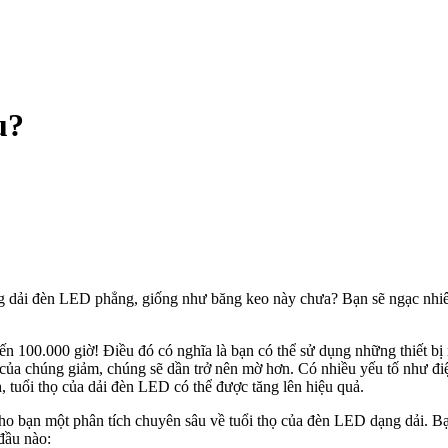
u?
g dải đèn LED phẳng, giống như băng keo này chưa? Bạn sẽ ngạc nhiên k
ến 100.000 giờ! Điều đó có nghĩa là bạn có thể sử dụng những thiết b
của chúng giảm, chúng sẽ dần trở nên mờ hơn. Có nhiều yếu tố như điện 
h, tuổi thọ của dải đèn LED có thể được tăng lên hiệu quả.
o bạn một phân tích chuyên sâu về tuổi thọ của đèn LED dạng dải. Bạn
 đầu nào: