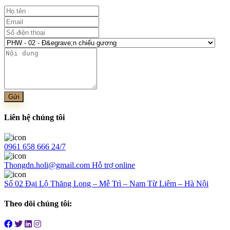
Gửi
Liên hệ chúng tôi
0961 658 666
24/7
Thongdn.holi@gmail.com
Hỗ trợ online
Số 02 Đại Lộ Thăng Long – Mễ Trì – Nam Từ Liêm – Hà Nội
Theo dõi chúng tôi: