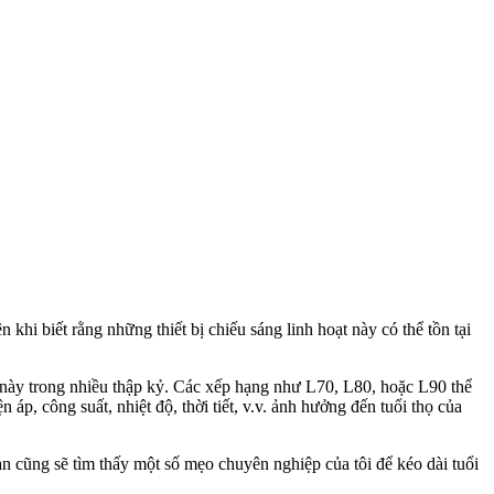
hi biết rằng những thiết bị chiếu sáng linh hoạt này có thể tồn tại
ị này trong nhiều thập kỷ. Các xếp hạng như L70, L80, hoặc L90 thể
áp, công suất, nhiệt độ, thời tiết, v.v. ảnh hưởng đến tuổi thọ của
 cũng sẽ tìm thấy một số mẹo chuyên nghiệp của tôi để kéo dài tuổi